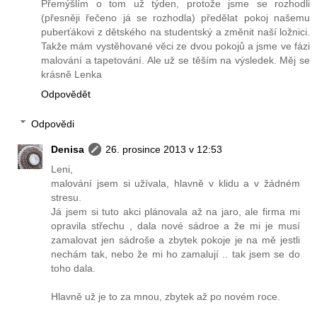
Přemýšlím o tom už týden, protože jsme se rozhodli
(přesněji řečeno já se rozhodla) předělat pokoj našemu
puberťákovi z dětského na studentský a změnit naší ložnici.
Takže mám vystěhované věci ze dvou pokojů a jsme ve fázi
malování a tapetování. Ale už se těším na výsledek. Měj se
krásně Lenka
Odpovědět
Odpovědi
Denisa
26. prosince 2013 v 12:53
Leni,
malování jsem si užívala, hlavně v klidu a v žádném
stresu.
Já jsem si tuto akci plánovala až na jaro, ale firma mi
opravila střechu , dala nové sádroe a že mi je musí
zamalovat jen sádroše a zbytek pokoje je na mě jestli
nechám tak, nebo že mi ho zamalují .. tak jsem se do
toho dala.
Hlavně už je to za mnou, zbytek až po novém roce.