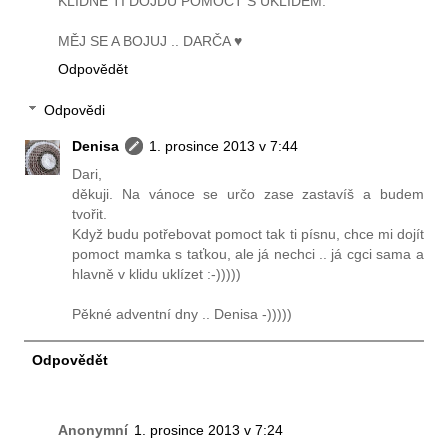
KLIDNĚ TI DOJDU POMOCT S ÚKLIDEM.
MĚJ SE A BOJUJ .. DARČA ♥
Odpovědět
Odpovědi
Denisa
1. prosince 2013 v 7:44
Dari,
děkuji. Na vánoce se určo zase zastavíš a budem
tvořit.
Když budu potřebovat pomoct tak ti písnu, chce mi dojít
pomoct mamka s taťkou, ale já nechci .. já cgci sama a
hlavně v klidu uklízet :-)))))
Pěkné adventní dny .. Denisa -)))))
Odpovědět
Anonymní
1. prosince 2013 v 7:24