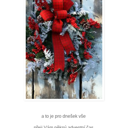
a to je pro dnešek vše
přeji Vám pěkný adventní čas