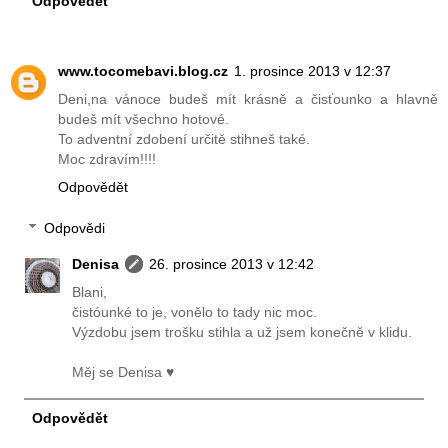
Odpovědět
www.tocomebavi.blog.cz
1. prosince 2013 v 12:37
Deni,na vánoce budeš mít krásně a čisťounko a hlavně
budeš mít všechno hotové.
To adventní zdobení určitě stihneš také.
Moc zdravím!!!!
Odpovědět
Odpovědi
Denisa
26. prosince 2013 v 12:42
Blani,
čistóunké to je, vonělo to tady nic moc.
Výzdobu jsem trošku stihla a už jsem konečně v klidu.
Měj se Denisa ♥
Odpovědět