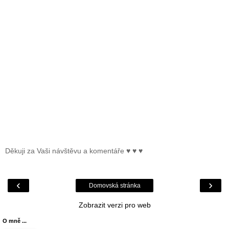
Děkuji za Vaši návštěvu a komentáře ♥ ♥ ♥
‹
›
Domovská stránka
Zobrazit verzi pro web
O mně ...