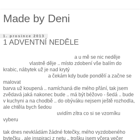
Made by Deni
1. prosince 2013
1 ADVENTNÍ NEDĚLE
a u mě se nic neděje
vlastně děje .. místo zdobení vše balím do
krabic, nábytek už je nad krytý
a čekám kdy bude pondělí a začne se
malovat
barva už koupená .. namíchaná dle mého přání, tak jsem
zvědavá jaká nakonec bude .. má být béžovo - šedá .. bude
v kuchyni a na chodbě .. do obýváku nejsem ještě rozhodla,
ale chtěla bych šedou
uvidím zítra co si se vzorníku
vyberu
tak dnes nevkládám žádné fotečky, mého vyzdobeného
bytečku , ale inspiraci z netu .. trošku jsem včera večer