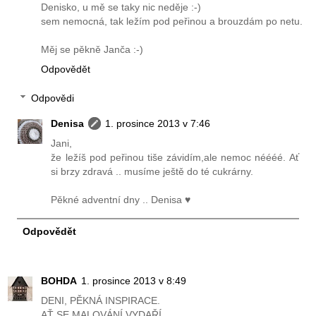
Denisko, u mě se taky nic neděje :-)
sem nemocná, tak ležím pod peřinou a brouzdám po netu.
Měj se pěkně Janča :-)
Odpovědět
Odpovědi
Denisa
1. prosince 2013 v 7:46
Jani,
že ležíš pod peřinou tiše závidím,ale nemoc néééé. Ať
si brzy zdravá .. musíme ještě do té cukrárny.
Pěkné adventní dny .. Denisa ♥
Odpovědět
BOHDA
1. prosince 2013 v 8:49
DENI, PĚKNÁ INSPIRACE.
AŤ SE MALOVÁNÍ VYDAŘÍ.